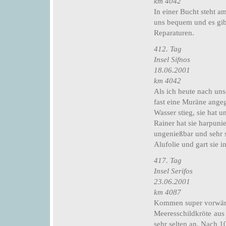
km 4042
In einer Bucht steht a
uns bequem und es gib
Reparaturen.
412. Tag
Insel Sifnos
18.06.2001
km 4042
Als ich heute nach uns
fast eine Muräne angeg
Wasser stieg, sie hat u
Rainer hat sie harpuni
ungenießbar und sehr 
Alufolie und gart sie i
417. Tag
Insel Serifos
23.06.2001
km 4087
Kommen super vorwärts
Meeresschildkröte aus 
sehr selten an. Nach 