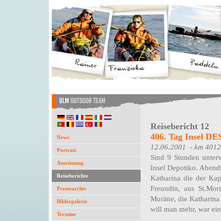
Reisebericht 12
406. Tag Insel 
News
12.06.2001 - km 4012
Portrait
Sind 9 Stunden unter
Ausrüstung
Insel Depotiko. Abends
Reiseberichte
Katharina die der Kap
Freundin, aus St.Mor
Pressearchiv
Muräne, die Katharina
Bildergalerie
will man mehr, war ei
Termine