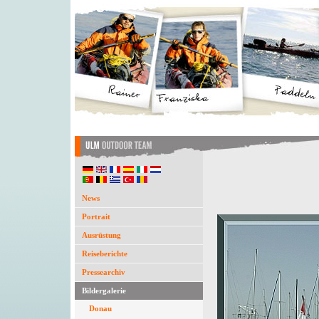
News
Portrait
Ausrüstung
Reiseberichte
Pressearchiv
Bildergalerie
Donau