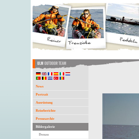
News
Portrait
Ausrüstung
Reiseberichte
Pressearchiv
Bildergalerie
Donau