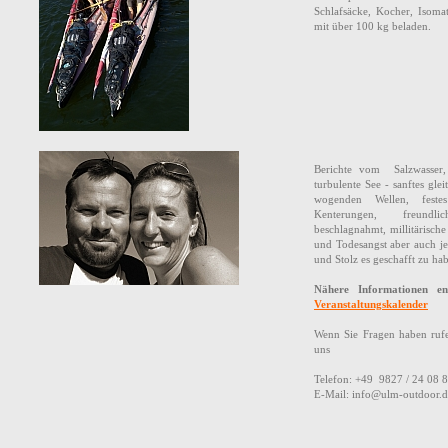
Schlafsäcke, Kocher, Isomat
mit über 100 kg beladen.
Berichte vom Salzwasser,
turbulente See - sanftes gle
wogenden Wellen, fest
Kenterungen, freund
beschlagnahmt, millitärische
und Todesangst aber auch j
und Stolz es geschafft zu ha
Nähere Informationen en
Veranstaltungskalender
Wenn Sie Fragen haben rufe
uns
Telefon: +49 9827 / 24 08 
E-Mail: info@ulm-outdoor.d