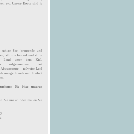
ten etc. Unsere Boote sind je
 ruhige See, brausende und
iten, stürmisches auf und ab in
es Land unter dem Kiel,
lich aufgenommen, fast
 Abtransporte – teilweise Leid
ede menge Freude und Freiheit
ben.
tnehmen Sie bitte unseren
n Sie uns an oder mailen Sie
83
e