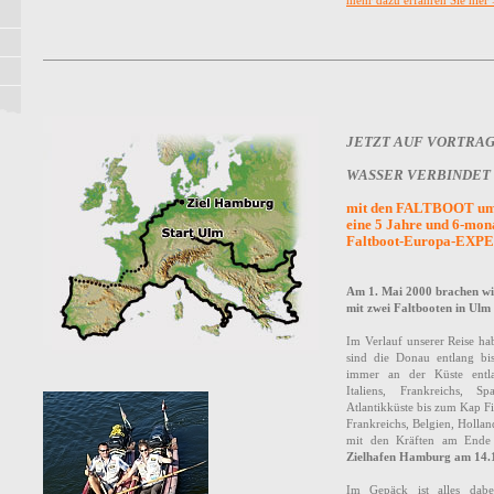
mehr dazu erfahren Sie hier
JETZT AUF VORTRAG
WASSER VERBINDET
mit den FALTBOOT u
eine 5 Jahre und 6-mon
Faltboot-Europa-EXP
Am 1. Mai 2000 brachen wi
mit zwei Faltbooten in Ulm
Im Verlauf unserer Reise h
sind die Donau entlang b
immer an der Küste entl
Italiens, Frankreichs, S
Atlantikküste bis zum Kap Fi
Frankreichs, Belgien, Holla
mit den Kräften am Ende 
Zielhafen Hamburg am 14.1
Im Gepäck ist alles dabe