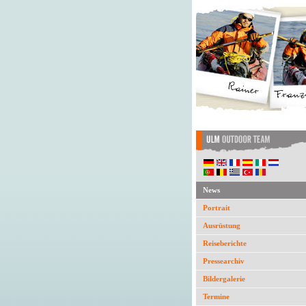
News
Portrait
Ausrüstung
Reiseberichte
Pressearchiv
Bildergalerie
Termine