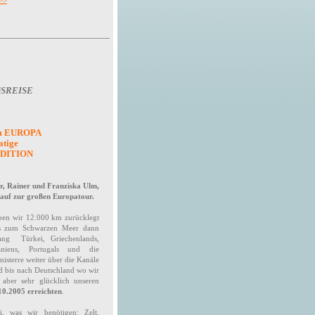
 >>
SREISE
m EUROPA
atige
EDITION
r, Rainer und Franziska Ulm,
 auf zur großen Europatour.
aben wir 12.000 km zurücklegt
is zum Schwarzen Meer dann
ang Türkei, Griechenlands,
paniens, Portugals und die
nisterre weiter über die Kanäle
nd bis nach Deutschland wo wir
aber sehr glücklich unseren
0.2005 erreichten
.
i, was wir benötigen: Zelt,