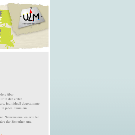
ndere über
ur in den ersten
are, individuell abgestimmte
h in jeden Raum ein.
nd Naturmaterialien erfüllen
äre der Sicherheit und